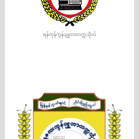
ရန်ကုန်ကွန်ပျူတာတက္ကသိုလ်