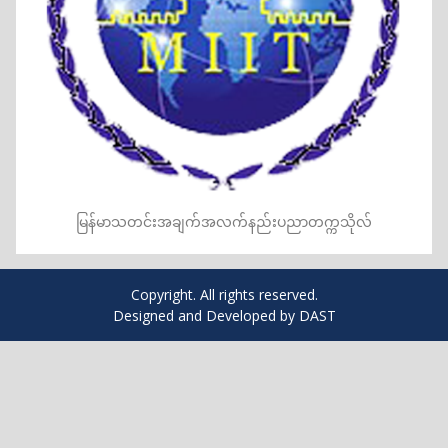
မြန်မာသတင်းအချက်အလက်နည်းပညာတက္ကသိုလ်
Copyright. All rights reserved.
Designed and Developed by DAST