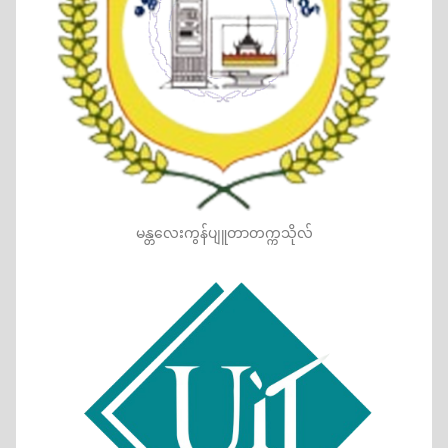
မန္တလေးကွန်ပျူတာတက္ကသိုလ်