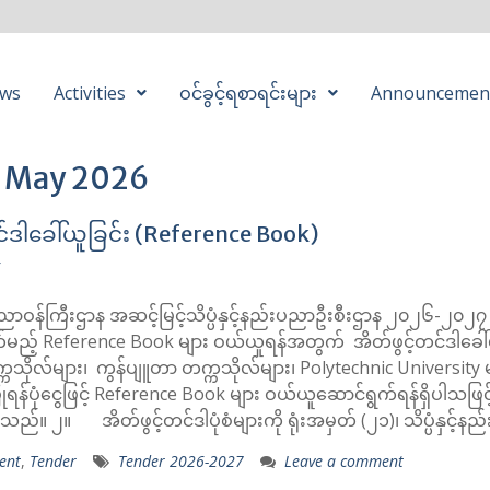
ws
Activities
ဝင်ခွင့်ရစာရင်းများ
Announcemen
:
May 2026
င်ဒါခေါ်ယူခြင်း (Reference Book)
6
်းပညာဝန်ကြီးဌာန အဆင့်မြင့်သိပ္ပံနှင့်နည်းပညာဦးစီးဌာန ၂၀၂၆-၂၀၂၇ ဘဏ
ွက်မည့် Reference Book များ ဝယ်ယူရန်အတွက် အိတ်ဖွင့်တင်ဒါခေါ်
ိုလ်များ၊ ကွန်ပျူတာ တက္ကသိုလ်များ၊ Polytechnic University မ
ြုရန်ပုံငွေဖြင့် Reference Book များ ဝယ်ယူဆောင်ရွက်ရန်ရှိပါသဖြင့်
သည်။ ၂။ အိတ်ဖွင့်တင်ဒါပုံစံများကို ရုံးအမှတ် (၂၁)၊ သိပ္ပံနှင့်
ent
,
Tender
Tender 2026-2027
Leave a comment