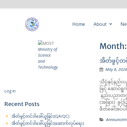
Home
About
Ne
Month
Ministry of
Science
အိတ်ဖွင့်တ
and
Technology
May 8, 202
သိပ္ပံနှင့်နည
ဖြင့် ဆောင်ရ
Log in
နည်းပညာတက္ကသ
(အခြား) ခွင့်ပ
Recent Posts
ဖိတ်ခေါ်အပ်ပါ
အိတ်ဖွင့်တင်ဒါခေါ်ယူခြင်း(QA/QC)
Announcem
အိတ်ဖွင့်တင်ဒါခေါ်ယူခြင်း(ဆောက်လုပ်ရေး)