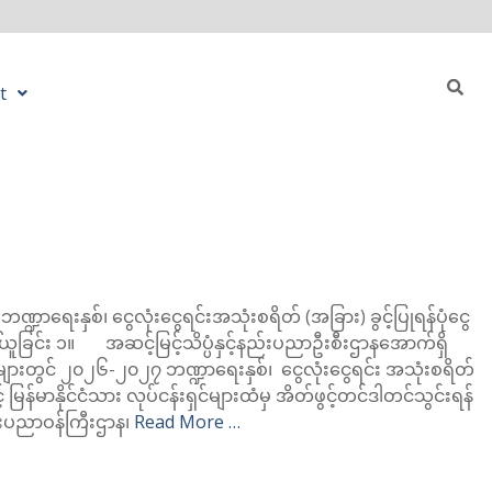
t
္ဍာရေးနှစ်၊ ငွေလုံးငွေရင်းအသုံးစရိတ် (အခြား) ခွင့်ပြုရန်ပုံငွေ
ယူခြင်း ၁။ အဆင့်မြင့်သိပ္ပံနှင့်နည်းပညာဦးစီးဌာနအောက်ရှိ
ျားတွင် ၂၀၂၆-၂၀၂၇ ဘဏ္ဍာရေးနှစ်၊ ငွေလုံးငွေရင်း အသုံးစရိတ်
 မြန်မာနိုင်ငံသား လုပ်ငန်းရှင်များထံမှ အိတ်ဖွင့်တင်ဒါတင်သွင်းရန်
နည်းပညာဝန်ကြီးဌာန၊
Read More …