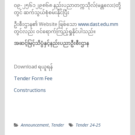
၀၉-၂၅၆၁၂၉၈၆၈ နည်းပညာတက္ကသိုလ်(မန္တလေး)တို့
တွင် ဆက်သွယ်စုံစမ်းနိုင်ပြီး
ဦးစီးဌာန၏ Website ဖြစ်သော
www.dast.edu.mm
တွင်လည်း ဝင်ရောက်ကြည့်ရှုနိုင်ပါသည်။
အဆင့်မြင့်သိပ္ပံနှင့်နည်းပညာဦးစီးဌာန
Download ရယူရန်
Tender Form Fee
Constructions
Announcement
,
Tender
Tender 24-25