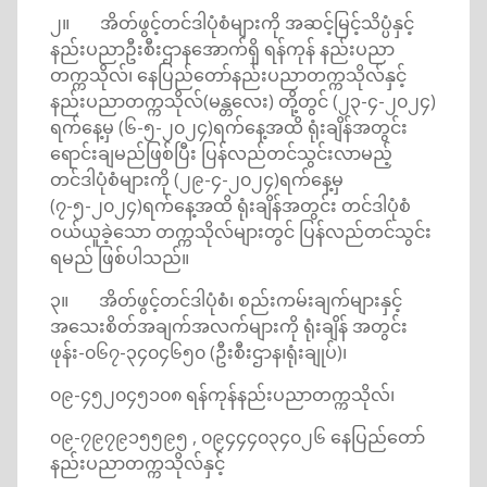
၂။ အိတ်ဖွင့်တင်ဒါပုံစံများကို အဆင့်မြင့်သိပ္ပံနှင့်
နည်းပညာဦးစီးဌာနအောက်ရှိ ရန်ကုန် နည်းပညာ
တက္ကသိုလ်၊ နေပြည်တော်နည်းပညာတက္ကသိုလ်နှင့်
နည်းပညာတက္ကသိုလ်(မန္တလေး) တို့တွင် (၂၃-၄-၂၀၂၄)
ရက်နေ့မှ (၆-၅-၂၀၂၄)ရက်နေ့အထိ ရုံးချိန်အတွင်း
ရောင်းချမည်ဖြစ်ပြီး ပြန်လည်တင်သွင်းလာမည့်
တင်ဒါပုံစံများကို (၂၉-၄-၂၀၂၄)ရက်နေ့မှ
(၇-၅-၂၀၂၄)ရက်နေ့အထိ ရုံးချိန်အတွင်း တင်ဒါပုံစံ
ဝယ်ယူခဲ့သော တက္ကသိုလ်များတွင် ပြန်လည်တင်သွင်း
ရမည် ဖြစ်ပါသည်။
၃။ အိတ်ဖွင့်တင်ဒါပုံစံ၊ စည်းကမ်းချက်များနှင့်
အသေးစိတ်အချက်အလက်များကို ရုံးချိန် အတွင်း
ဖုန်း-၀၆၇-၃၄၀၄၆၅၀ (ဦးစီးဌာန၊ရုံးချုပ်)၊
၀၉-၄၅၂၀၄၅၁၀၈ ရန်ကုန်နည်းပညာတက္ကသိုလ်၊
၀၉-၇၉၇၉၁၅၅၉၅ , ၀၉၄၄၄၀၃၄၀၂၆ နေပြည်တော်
နည်းပညာတက္ကသိုလ်နှင့်