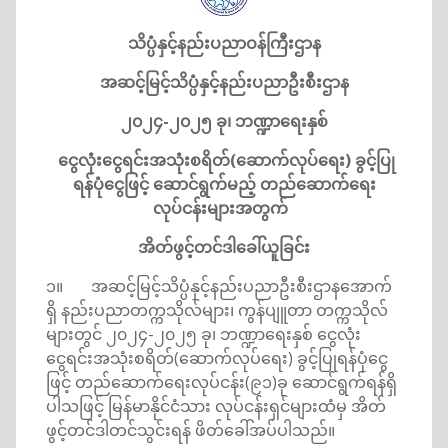
သိပ္ပံနှင့်နည်းပညာဝန်ကြီးဌာန
အဆင့်မြင့်သိပ္ပံနှင့်နည်းပညာဦးစီးဌာန
၂၀၂
၄
-၂၀၂
၅
ခု၊ ဘဏ္ဍာရေးနှစ်
ငွေလုံးငွေရင်းအသုံးစရိတ်(ဆောက်လုပ်ရေး) ခွင့်ပြု
ရန်ပုံငွေဖြင့် ဆောင်ရွက်မည့် တည်ဆောက်ရေး
လုပ်ငန်းများအတွက်
အိတ်ဖွင့်တင်ဒါခေါ်ယူခြင်း
၁။ အဆင့်မြင့်သိပ္ပံနှင့်နည်းပညာဦးစီးဌာနအောက်
ရှိ နည်းပညာတက္ကသိုလ်များ၊ ကွန်ပျူတာ တက္ကသိုလ်
များတွင် ၂၀၂၄-၂၀၂၅ ခု၊ ဘဏ္ဍာရေးနှစ် ငွေလုံး
ငွေရင်းအသုံးစရိတ်(ဆောက်လုပ်ရေး) ခွင့်ပြုရန်ပုံငွေ
ဖြင့် တည်ဆောက်ရေးလုပ်ငန်း(၉၁)ခု ဆောင်ရွက်ရန်ရှိ
ပါသဖြင့် မြန်မာနိုင်ငံသား လုပ်ငန်းရှင်များထံမှ အိတ်
ဖွင့်တင်ဒါတင်သွင်းရန် ဖိတ်ခေါ်အပ်ပါသည်။