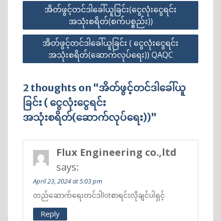
အိတ်ဖွင့်တင်ဒါခေါ်ယူခြင်း(ငွေလုံးငွေရင်း
အသုံးစရိတ်(စက်ပစ္စည်း))
အိတ်ဖွင့်တင်ဒါခေါ်ယူခြင်း ( ငွေလုံးငွေရင်း
အသုံးစရိတ်(ဆောက်လုပ်ရေး)) QAQC
2 thoughts on “အိတ်ဖွင့်တင်ဒါခေါ်ယူ
ခြင်း ( ငွေလုံးငွေရင်း
အသုံးစရိတ်(ဆောက်လုပ်ရေး))”
Flux Engineering co.,ltd
says:
April 23, 2024 at 5:03 pm
တည်ဆောက်ရေးတင်ဒါlotစာရင်းလိုချင်ပါရှင့်
Reply